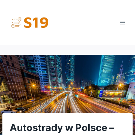
Przejdź
do
treści
Autostrady w Polsce –