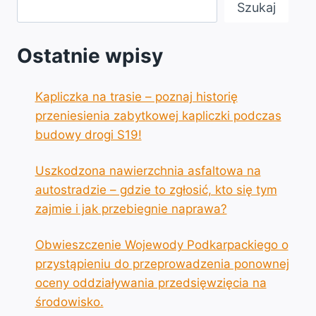
Szukaj
Ostatnie wpisy
Kapliczka na trasie – poznaj historię
przeniesienia zabytkowej kapliczki podczas
budowy drogi S19!
Uszkodzona nawierzchnia asfaltowa na
autostradzie – gdzie to zgłosić, kto się tym
zajmie i jak przebiegnie naprawa?
Obwieszczenie Wojewody Podkarpackiego o
przystąpieniu do przeprowadzenia ponownej
oceny oddziaływania przedsięwzięcia na
środowisko.