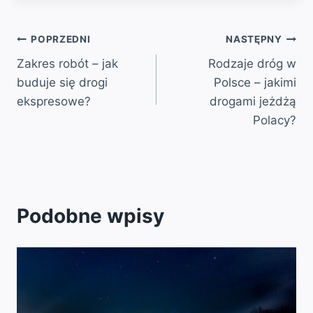
Nawigacja
POPRZEDNI
NASTĘPNY
Zakres robót – jak
Rodzaje dróg w
wpisu
buduje się drogi
Polsce – jakimi
ekspresowe?
drogami jeżdżą
Polacy?
Podobne wpisy