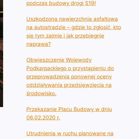
podczas budowy drogi S19!
Uszkodzona nawierzchnia asfaltowa
na autostradzie – gdzie to zgłosić, kto
się tym zajmie i jak przebiegnie
naprawa?
Obwieszczenie Wojewody
Podkarpackiego o przystąpieniu do
przeprowadzenia ponownej oceny
oddziaływania przedsięwzięcia na
środowisko.
Przekazanie Placu Budowy w dniu
06.02.2020 r.
Utrudnienia w ruchu planowane na